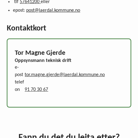
tlf
57641200
eller
epost:
post@laerdal.kommune.no
Kontaktkort
Tor Magne Gjerde
Oppsynsmann teknisk drift
e-
post
tor.magne.gjerde@laerdal.kommune.no
telef
on
91 70 30 67
Fann du det du leita etter?