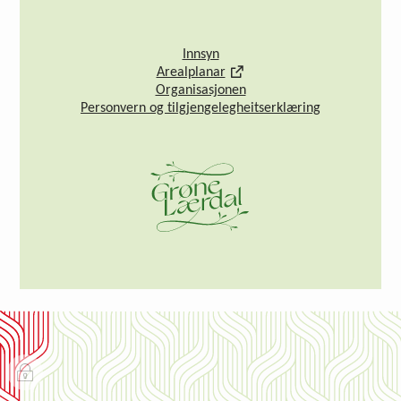
Innsyn
Arealplanar
Organisasjonen
Personvern og tilgjengelegheitserklæring
I
n