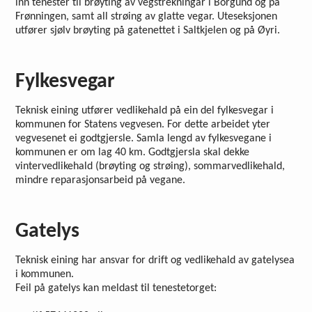
inn tenester til brøyting av vegstrekningar i Borgund og på
Frønningen, samt all strøing av glatte vegar. Uteseksjonen
utfører sjølv brøyting på gatenettet i Saltkjelen og på Øyri.
Fylkesvegar
Teknisk eining utfører vedlikehald på ein del fylkesvegar i
kommunen for Statens vegvesen. For dette arbeidet yter
vegvesenet ei godtgjersle. Samla lengd av fylkesvegane i
kommunen er om lag 40 km. Godtgjersla skal dekke
vintervedlikehald (brøyting og strøing), sommarvedlikehald,
mindre reparasjonsarbeid på vegane.
Gatelys
Teknisk eining har ansvar for drift og vedlikehald av gatelysea
i kommunen.
Feil på gatelys kan meldast til tenestetorget: