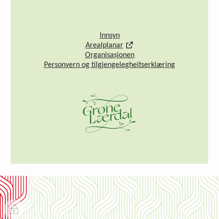
Innsyn
Arealplanar
Organisasjonen
Personvern og tilgjengelegheitserklæring
I