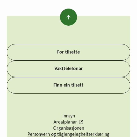
For tilsette
Vakttelefonar
Finn ein tilsett
Innsyn
Arealplanar
Organisasjonen
Personvern og tilgjengelegheitserklæring