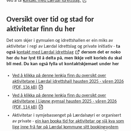
ved å ta
kontakt med Lærdal idrettslag.
Oversikt over tid og stad for
aktivitetar finn du her
Det som skjer i gymsalen og idrettshallen er ein miks av
aktivitetar i regi av Lærdal idrettslag og private initiativ -
ta
også
kontakt med Lærdal idrettslag
dersom det er noko
her du har lyst til å delta på, men ikkje veit korleis du skal
bli med. Du kan også fylla ut kontaktskjemaet under her
Ved å klikka på denne lenkja finn du oversikt over
aktivitetane i Lærdal idrettshall hausten 2025 - våren 2026
(PDF, 136 kB)
Ved å klikka på denne lenkja finn du oversikt over
aktivitetane i Ljøsne gymsal hausten 2025 - våren 2026
(PDF, 114 kB)
Aktivitetar i symjebassenget på Lærdalsøyri er organisert
av private -
ein kan booka tid for aktivitetar og sjå kva som
ligg inne frå før på Lærdal kommune sitt bookingsystem