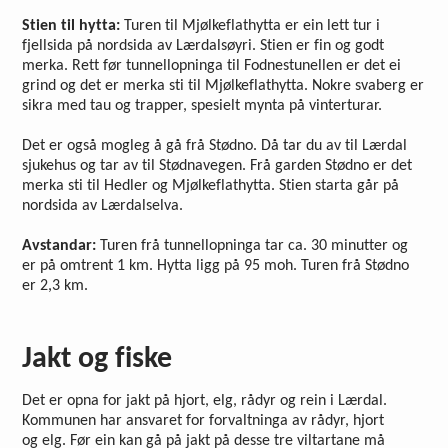
Stien til hytta:
Turen til Mjølkeflathytta er ein lett tur i
fjellsida på nordsida av Lærdalsøyri. Stien er fin og godt
merka. Rett før tunnellopninga til Fodnestunellen er det ei
grind og det er merka sti til Mjølkeflathytta. Nokre svaberg er
sikra med tau og trapper, spesielt mynta på vinterturar.
Det er også mogleg å gå frå Stødno. Då tar du av til Lærdal
sjukehus og tar av til Stødnavegen. Frå garden Stødno er det
merka sti til Hedler og Mjølkeflathytta. Stien starta går på
nordsida av Lærdalselva.
Avstandar:
Turen frå tunnellopninga tar ca. 30 minutter og
er på omtrent 1 km. Hytta ligg på 95 moh. Turen frå Stødno
er 2,3 km.
Jakt og fiske
Det er opna for jakt på hjort, elg, rådyr og rein i Lærdal.
Kommunen har ansvaret for forvaltninga av rådyr, hjort
og elg. Før ein kan gå på jakt på desse tre viltartane må