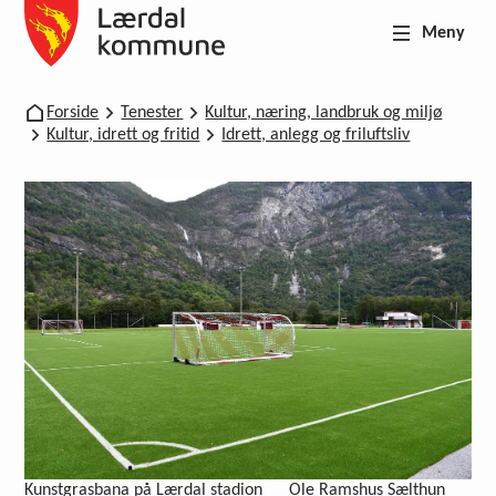
Meny
Lærdal kommune
Du er her:
Forside
Tenester
Kultur, næring, landbruk og miljø
Kultur, idrett og fritid
Idrett, anlegg og friluftsliv
Kunstgrasbana på Lærdal stadion
Ole Ramshus Sælthun