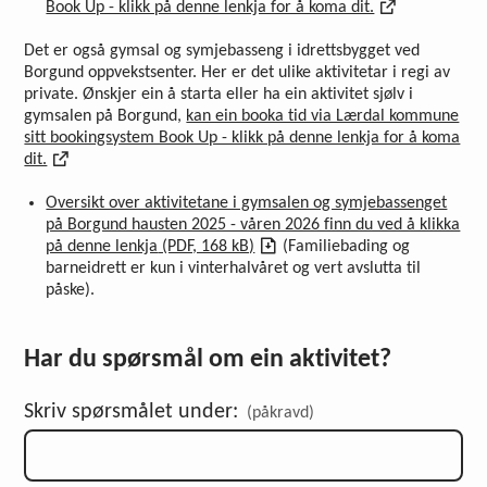
Book Up - klikk på denne lenkja for å koma dit.
Det er også gymsal og symjebasseng i idrettsbygget ved
Borgund oppvekstsenter. Her er det ulike aktivitetar i regi av
private. Ønskjer ein å starta eller ha ein aktivitet sjølv i
gymsalen på Borgund,
kan ein booka tid via Lærdal kommune
sitt bookingsystem Book Up - klikk på denne lenkja for å koma
dit.
Oversikt over aktivitetane i gymsalen og symjebassenget
på Borgund hausten 2025 - våren 2026 finn du ved å klikka
på denne lenkja
(PDF, 168 kB)
(Familiebading og
barneidrett er kun i vinterhalvåret og vert avslutta til
påske).
Har du spørsmål om ein aktivitet?
Skriv spørsmålet under:
(påkravd)