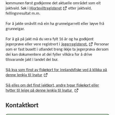
kommunen først godkjenne det aktuelle området som eit
jaktvald. Søk i
Hjorteviltregisteret
etter jaktvald,
fellingsresultat m.m.
For å jakte småvilt må ein ha grunneigarrett eller løyve frå
grunneigar.
For å gå på jakt må du vera fylt 16 år og ha godkjent
jegerprøve eller vere registrert i
Jegerregisteret.
Personar
som er fast busett i utlandet treng ikkje ta jegerprøva dersom
dei kan dokumentere at dei fyller vilkåra for å drive
tilsvarande jakt i landet dei bur.
Sjå kva som finst av fiskekort for innlandsfiske ved å klikka på
denne lenkja til Inatur
Sjå elles om det finst jaktkort, andre typar fiskekort eller
hytter til leige på denne lenkja til Inatur
Kontaktkort