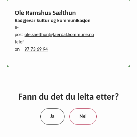
Ole Ramshus Sælthun
Rådgjevar kultur og kommunikasjon
e-
post
ole.saelthun@laerdal.kommune.no
telef
on
97 73 69 94
Fann du det du leita etter?
Ja
Nei