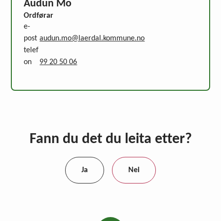
Audun Mo
Ordførar
e-
post
audun.mo@laerdal.kommune.no
telef
on
99 20 50 06
Fann du det du leita etter?
Ja
Nei