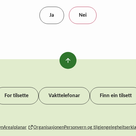
Ja
Nei
For tilsette
Vakttelefonar
Finn ein tilsett
yn
Arealplanar
Organisasjonen
Personvern og tilgjengelegheitserkl