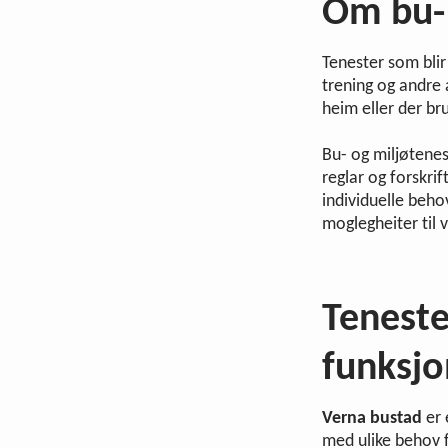
Om bu- 
Tenester som blir 
trening og andre 
heim eller der br
Bu- og miljøtenes
reglar og forskrif
individuelle behov
moglegheiter til va
Teneste
funksj
Verna bustad
er 
med ulike behov f