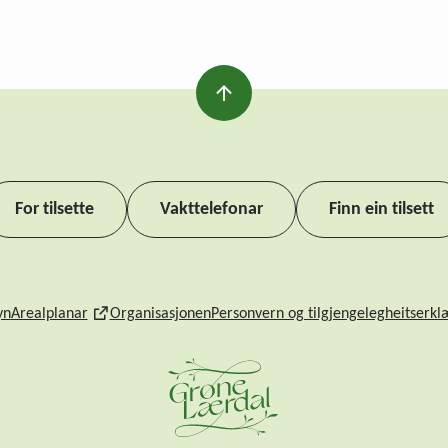
For tilsette
Vakttelefonar
Finn ein tilsett
yn
Arealplanar
Organisasjonen
Personvern og tilgjengelegheitserkl