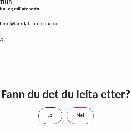
øthun
 bu- og miljøtenesta
sjothun@laerdal.kommune.no
 73
Fann du det du leita etter?
Ja
Nei