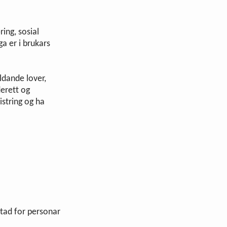
ing, sosial
a er i brukars
ldande lover,
derett og
istring og ha
stad for personar