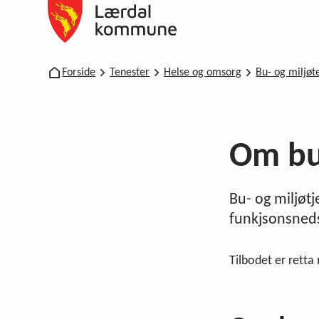
Lærdal kommune
Du er her:
Forside
Tenester
Helse og omsorg
Bu- og miljøt
Om bu
Bu- og miljøtj
funkjsonsneds
Tilbodet er retta