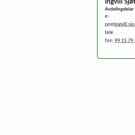
Ingvill Sj
Avdelingsleiar
e-
post
ingvill.
tele
fon
99 15 79