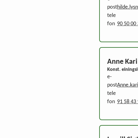
post
hilde.ly
tele
fon
90 50 00
Anne Kari
Konst. einings
e-
post
Anne.kar
tele
fon
91 58 43