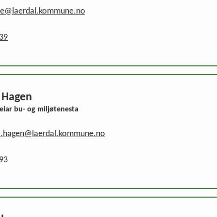
sne@laerdal.kommune.no
 39
 Hagen
leiar bu- og miljøtenesta
i.hagen@laerdal.kommune.no
 93