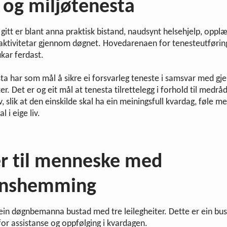
og miljøtenesta
gitt er blant anna praktisk bistand, naudsynt helsehjelp, opplær
aktivitetar gjennom døgnet. Hovedarenaen for tenesteutføring
ukar ferdast.
ta har som mål å sikre ei forsvarleg teneste i samsvar med gje
ter. Det er og eit mål at tenesta tilrettelegg i forhold til medrå
, slik at den einskilde skal ha ein meiningsfull kvardag, føle me
l i eige liv.
r til menneske med
onshemming
ein døgnbemanna bustad med tre leilegheiter. Dette er ein bu
or assistanse og oppfølging i kvardagen.