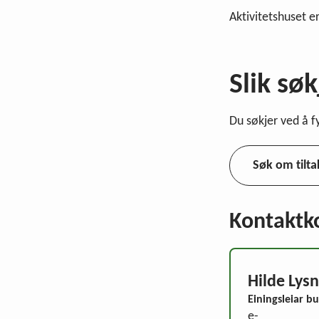
Aktivitetshuset e
Slik søk
Du søkjer ved å f
Søk om tilta
Kontaktk
Hilde Lys
Einingsleiar b
e-