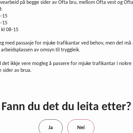
avearbeid på begge sider av Ofta bru, mellom Ofta vest og Ofta
d:
8-15
8-15
 kl 08-15
eg med passasje for mjuke trafikantar ved behov, men det må 
arbeidsplassen av omsyn til tryggleik.
l det ikkje vere mogleg å passere for mjuke trafikantar i nokre 
e sider av brua.
Fann du det du leita etter?
Ja
Nei