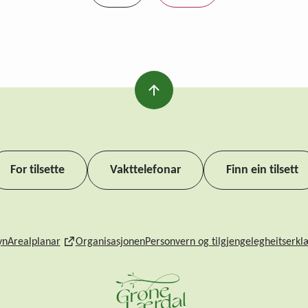
For tilsette
Vakttelefonar
Finn ein tilsett
yn
Arealplanar
Organisasjonen
Personvern og tilgjengelegheitserkl