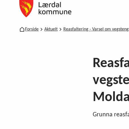
Lærdal kommune
Du er her:
Forside
Aktuelt
Reasfaltering - Varsel om vegsteng
Reasfa
vegste
Moldas
Grunna reasfal