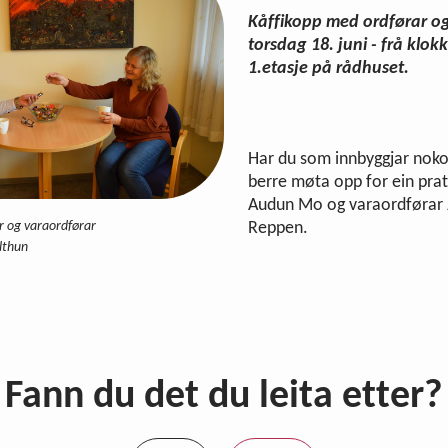
Kåffikopp med ordførar o
torsdag 18. juni - frå klokk
1.etasje på rådhuset.
Har du som innbyggjar noko 
berre møta opp for ein pra
Audun Mo og varaordførar 
r og varaordførar
Reppen.
lthun
Fann du det du leita etter?