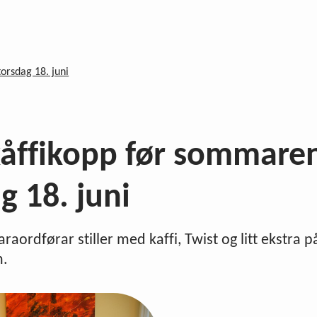
orsdag 18. juni
kåffikopp før sommaren
g 18. juni
raordførar stiller med kaffi, Twist og litt ekstra p
n.