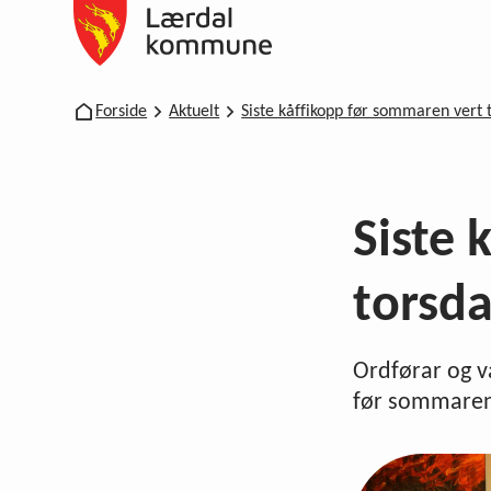
Lærdal kommune
Du er her:
Forside
Aktuelt
Siste kåffikopp før sommaren vert t
Siste 
torsda
Ordførar og va
før sommare