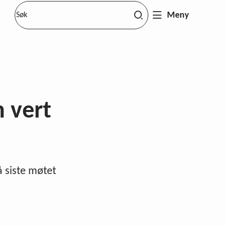
Meny
 vert
å siste møtet